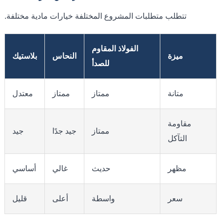
تتطلب متطلبات المشروع المختلفة خيارات مادية مختلفة.
الفولاذ المقاوم
ميزة
النحاس
بلاستيك
للصدأ
متانة
ممتاز
ممتاز
معتدل
مقاومة
ممتاز
جيد جدًا
جيد
التآكل
مظهر
حديث
غالي
أساسي
سعر
واسطة
أعلى
قليل