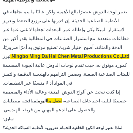
تعتبر لوحة الدوش عنصرًا بالغ الأهمية ولكن غالبًا ما يتم تجاهله في
الأنظمة الصناعية الحديثة. إن قدرتها على توزيع الضغط وتعزيز
الاستقرار الميكانيكي وإطالة عمر المعدات تجعلها لا غنى عنها عبر
قطاعات متعددة. مع استمرار الصناعات في المطالبة بقدر أكبر من
الدقة والمتانة، أصبح اختيار شريك تصنيع موثوق به أمرًا ضروريًا.
Ningbo Ming Da Hai Chen Metal Productions Co.,Ltd.
تبرز
كمورد موثوق به، حيث تقدم لوحات الدوش عالية الجودة المصممة
للبيئات الصناعية الصعبة. ويضمن التزامهم بالهندسة الدقيقة والتميز
في المواد أداءً متسقًا عبر التطبيقات.
إذا كنت تبحث عن ألواح الدوش المتينة وعالية الأداء والمصممة
خصيصًا لتلبية احتياجاتك الصناعية،
اتصل بنا
اليوم
لمناقشة متطلباتك
والحصول على الدعم المهني من فريقنا الهندسي.
سابق:
لماذا تعتبر لوحة الكوع الخلفية للحمام ضرورية لأنظمة السباكة الحديثة؟