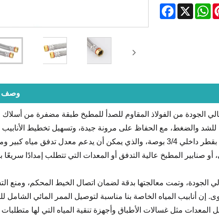
Facebook
WhatsApp
X
Pinte
وصف ال
MING DA HAI CH المجدول عالي الجودة من الفولاذ المقاوم للصدأ للمطبخ طبقة مضفرة من أسلاك 
ة للشد والضغط، مع الحفاظ على مرونة جيدة، وتسهيل تخطيط الأنابيب ا
في مساحات الخزانات المعقدة. قلبها عبارة عن أنبوب بقطر داخلي 3/4 بوصة، والذي يمكن أن يدعم معدل تدفق مياه
أو صنابير المطبخ عالية التدفق أو المعدات التي تتطلب إمدادًا سريعًا با
 الجودة، وتمت معالجتها بدقة لضمان اتصال الخيط المحكم، ومنع ال
 إن أنابيب المياه الخاصة بنا مناسبة لتوصيل الممر المائي الشامل لل
صيل المعدات مثل غسالات الأطباق وأجهزة تنقية المياه التي لها متطلبات