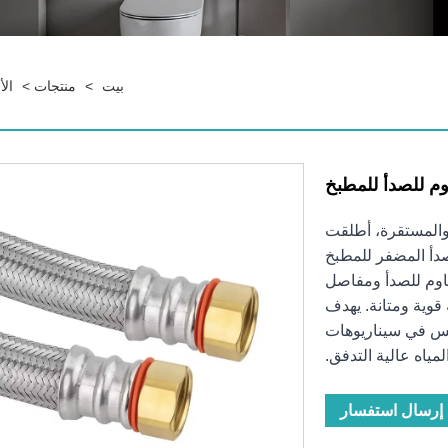
بيت
>
منتجات
>
الأ
م للصدأ للمطبخ
ة والمستقرة، أطلقت
اوم للصدأ المضفر للمطبخ
قاوم للصدأ ومفاصل
 قوية ومتانة. يهدف
شغيل السلس في سيناريوهات
لمياه عالية التدفق.
إرسال استفسار