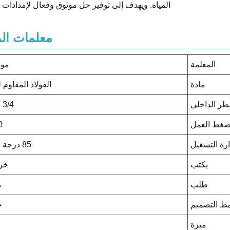
المياه. ويهدف إلى توفير حل موثوق وفعال لإمدادات ال
معلمات الم
المعلمة
موا
مادة
الفولاذ المقاوم 
طر الداخلي
3/4 بوصة
 ضغط العمل
10
رة التشغيل
85 درجة مئوية
يكتب
خر
طلب
م
ط التصميم
ح
ميزة