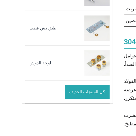
نترنت
لصين
طبق دش فضي
عوامل
لوحة الدوش
لصدأ.
فولاذ
 عرضة
كل المنتجات الجديدة
متكرر.
الشرب
مطبخ.