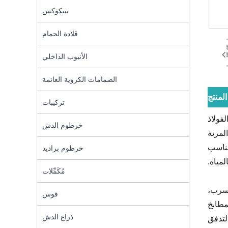
بيبكوكس
قلادة الحمام
الأنبوب الداخلي
الصمامات الكروية العائمة
منتج
تركيبات
الفولاذ
خرطوم الدش
لمرنة
 كبير ومناسب
خرطوم براديد
لمياه.
مُكَمِّلات
تسرب،
قوس
مطابخ
ذراع الدش
 لتدفق