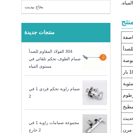
مياه.
بخاخ بيديت
نتج
منتجات جديدة
صفة
للصدأ
304 الفولاذ المقاوم للصدأ
صمام الطوف تحكم تلقائي في
مستوى المياه
 بار
صمام زاوية تحكم فردي 1 في
طوم
2
طبخ
ديث
مجموعة صمامات زاوية 1 في
مرن
2 خارج