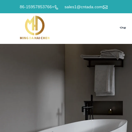

+86-15957853766
sales1@cntada.com

بيت