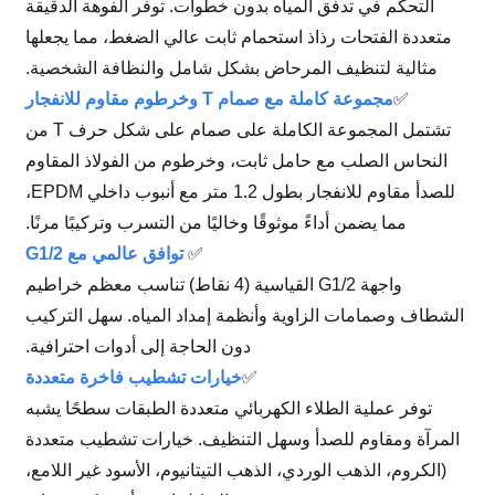
التحكم في تدفق المياه بدون خطوات. توفر الفوهة الدقيقة
متعددة الفتحات رذاذ استحمام ثابت عالي الضغط، مما يجعلها
مثالية لتنظيف المرحاض بشكل شامل والنظافة الشخصية.
✅
مجموعة كاملة مع صمام T وخرطوم مقاوم للانفجار
تشتمل المجموعة الكاملة على صمام على شكل حرف T من
النحاس الصلب مع حامل ثابت، وخرطوم من الفولاذ المقاوم
للصدأ مقاوم للانفجار بطول 1.2 متر مع أنبوب داخلي EPDM،
مما يضمن أداءً موثوقًا وخاليًا من التسرب وتركيبًا مرنًا.
✅
توافق عالمي مع G1/2
واجهة G1/2 القياسية (4 نقاط) تناسب معظم خراطيم
الشطاف وصمامات الزاوية وأنظمة إمداد المياه. سهل التركيب
دون الحاجة إلى أدوات احترافية.
✅
خيارات تشطيب فاخرة متعددة
توفر عملية الطلاء الكهربائي متعددة الطبقات سطحًا يشبه
المرآة ومقاوم للصدأ وسهل التنظيف. خيارات تشطيب متعددة
(الكروم، الذهب الوردي، الذهب التيتانيوم، الأسود غير اللامع،