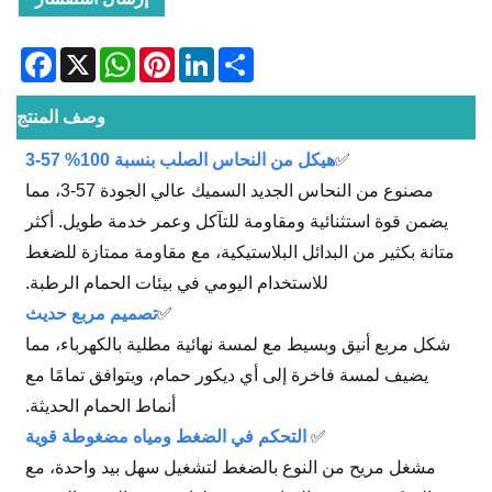
acebook
WhatsApp
X
Pinterest
LinkedIn
Share
وصف المنتج
✅
هيكل من النحاس الصلب بنسبة 100% 57-3
مصنوع من النحاس الجديد السميك عالي الجودة 57-3، مما
يضمن قوة استثنائية ومقاومة للتآكل وعمر خدمة طويل. أكثر
متانة بكثير من البدائل البلاستيكية، مع مقاومة ممتازة للضغط
للاستخدام اليومي في بيئات الحمام الرطبة.
✅
تصميم مربع حديث
شكل مربع أنيق وبسيط مع لمسة نهائية مطلية بالكهرباء، مما
يضيف لمسة فاخرة إلى أي ديكور حمام، ويتوافق تمامًا مع
أنماط الحمام الحديثة.
✅
التحكم في الضغط ومياه مضغوطة قوية
مشغل مريح من النوع بالضغط لتشغيل سهل بيد واحدة، مع