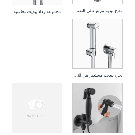
بخاخ بيديه مربع عالي الضغط برأس نفاث توربو
مجموعة رذاذ بيديت نحاسية
بخاخ بيديت مستدير من النوع الدفعي