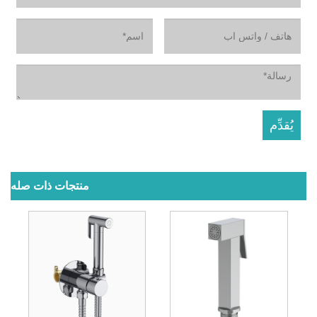
منتجات ذات صله