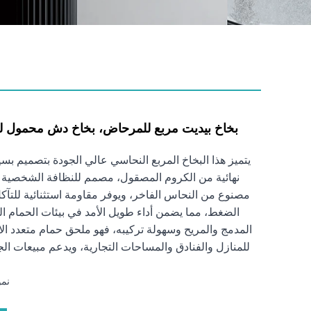
بخاخ بيديت مربع للمرحاض، بخاخ دش محمول 
يتميز هذا البخاخ المربع النحاسي عالي الجودة بتصميم 
نهائية من الكروم المصقول، مصمم للنظافة الشخصية
مصنوع من النحاس الفاخر، ويوفر مقاومة استثنائية للتآكل
الضغط، مما يضمن أداء طويل الأمد في بيئات الحمام 
المدمج والمريح وسهولة تركيبه، فهو ملحق حمام متعدد ا
للمنازل والفنادق والمساحات التجارية، ويدعم مبيعات الج
نموذج:6