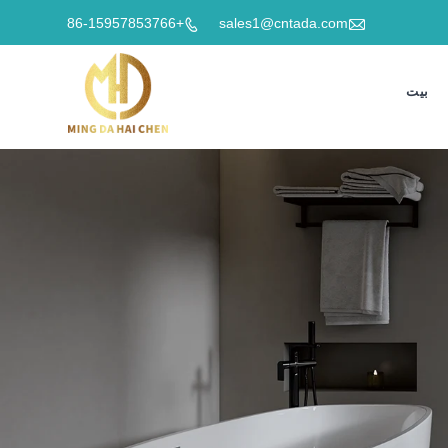

+86-15957853766
sales1@cntada.com

بيت