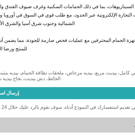
لسيناريوهات، بما في ذلك الحمامات السكنية وغرف ضيوف الفندق و
 التجارة الإلكترونية عبر الحدود، مع طلب قوي في السوق في أوروبا وأ
الشمالية وجنوب شرق آسيا والشرق ال
زة الحمام المحترفين مع عمليات فحص صارمة للجودة، مما يضمن أداءً ث
للمنتج ورضا ال
سي كامل، بيديت مربع، بيديه مرحاض، ملحقات نظافة الحمام، بيديه مثب
الحائط، دش بيديت، بخاخ بيديه 
إرسال اس
ي تقديم استفسارك في النموذج أدناه. سوف نقوم بالرد عليك خلال 24 ساعة.