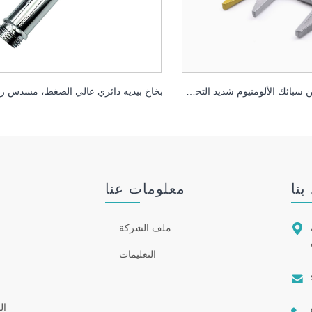
مفتاح ربط من سبائك الألومنيوم شديد التحمل مع فك كبير ومقبض قصير
بنا
معلومات عنا

ملف الشركة
التعليمات

ال
