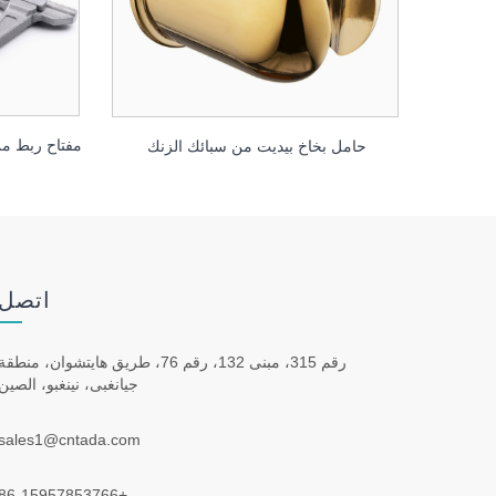
حامل بخاخ بيديت من سبائك الزنك
اتصل 
رقم 315، مبنى 132، رقم 76، طريق هايتشوان، منطقة
جيانغبى، نينغبو، الصين
sales1@cntada.com
+86-15957853766