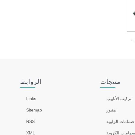
بخاخ بيديه دائري عالي الضغط، مسدس رش المرحاض المعزز لتنظيف قوي
منتجات
الروابط
تركيب الأنابيب
Links
صنبور
Sitemap
صمامات الزاوية
RSS
صمامات الكروية
XML