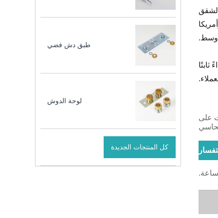
الشقق
مريكا
أوسط.
طبق دش فضي
ابتًا
عملاء.
لوحة الدوش
ت على
نحاسي
كل المنتجات الجديدة
تفسار