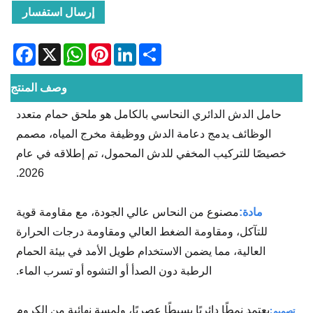
إرسال استفسار
acebook
WhatsApp
X
Pinterest
LinkedIn
Share
وصف المنتج
حامل الدش الدائري النحاسي بالكامل هو ملحق حمام متعدد
الوظائف يدمج دعامة الدش ووظيفة مخرج المياه، مصمم
خصيصًا للتركيب المخفي للدش المحمول، تم إطلاقه في عام
2026.
مادة:
مصنوع من النحاس عالي الجودة، مع مقاومة قوية
للتآكل، ومقاومة الضغط العالي ومقاومة درجات الحرارة
العالية، مما يضمن الاستخدام طويل الأمد في بيئة الحمام
الرطبة دون الصدأ أو التشوه أو تسرب الماء.
يعتمد نمطًا دائريًا بسيطًا عصريًا، ولمسة نهائية من الكروم
تصميم: