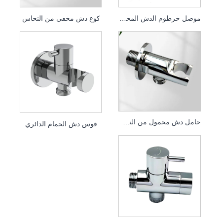
موصل خرطوم الدش المحمول، مرفق الدش النحاسي بالكامل
كوع دش مخفي من النحاس
حامل دش محمول من النحاس الصلب، دعامة دش مخفية مثبتة على الحائط، ملحقات دش الحمام
قوس دش الحمام الدائري