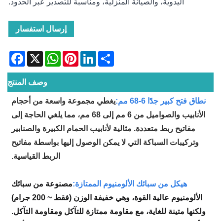
اليدوية، والصيانة المنزلية، ومناسبة للتصدير عبر الحدود.
إرسال استفسار
acebook
WhatsApp
X
Pinterest
LinkedIn
Share
وصف المنتج
نطاق فتح كبير جدًا 6-68 مم:
يغطي مجموعة واسعة من أحجام
الأنابيب والصواميل من 6 مم إلى 68 مم، مما يلغي الحاجة إلى
مفاتيح ربط متعددة. مثالية لأنابيب الحمام الكبيرة والصنابير
وتركيبات السباكة التي لا يمكن الوصول إليها بواسطة مفاتيح
الربط القياسية.
هيكل من سبائك الألومنيوم الممتازة:
مصنوعة من سبائك
الألومنيوم عالية القوة، وهي خفيفة الوزن (فقط ~ 200 جرام)
ولكنها متينة للغاية، مع مقاومة ممتازة للتآكل ومقاومة التآكل.