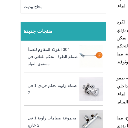
لماء.
بخاخ بيديت
الكرة
 يؤدي
منتجات جديدة
ى تشغيل الصمام، ويمكن أن تصل دقة التحكم في مستوى السائل إلى ±5 مم. يمكن
لتحكم
304 الفولاذ المقاوم للصدأ
، مما
صمام الطوف تحكم تلقائي في
ثوقة.
مستوى المياه
، وهو خفيف الوزن، وله طفو
صمام زاوية تحكم فردي 1 في
داخلي
2
لماء.
مياه.
، مما
مجموعة صمامات زاوية 1 في
2 خارج
 يؤدي