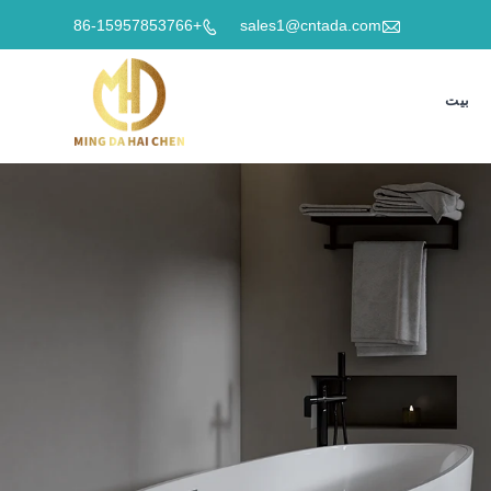

+86-15957853766
sales1@cntada.com

بيت