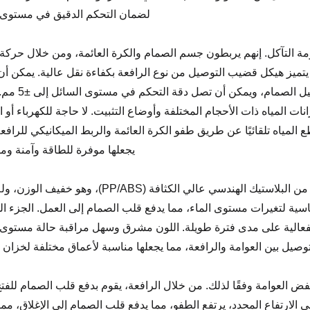
لضمان التحكم الدقيق في مستوى ا
مة التآكل. إنهم يربطون جسم الصمام والكرة العائمة، ومن خلال حركة 
تميز هيكل قضيب التوصيل من نوع الرافعة بكفاءة نقل عالية. يمكن أن
التغيير الطفيف في مستوى السائل للكرة العائمة إل
المياه ذات الأحجام المختلفة وأوضاع التثبيت. لا حاجة للكهرباء أو ا
المياه تلقائيًا عن طريق طفو الكرة العائمة والربط الميكانيكي للرافعة
يجعلها موفرة للطاقة وآمنة ومو
مكون الكرة العائمة: العوامة الصفراء البارزة مصنوعة من البلاستيك الهندسي عالي الكثافة (PP/ABS)
ة لتغيرات مستوى الماء، مما يدفع قلب الصمام إلى العمل. الجزء ال
لفعالية على مدى فترة طويلة. اللون مشرق وسهل مراقبة حالة مستوى ا
يل بين العوامة والرافعة، مما يجعلها مناسبة لأعماق مختلفة لخزان ال
فض العوامة وفقًا لذلك. من خلال الرافعة، يقوم بدفع قلب الصمام للفتح
 الارتفاع المحدد، يرتفع الطفو، مما يدفع قلب الصمام إلى الإغلاق، مما