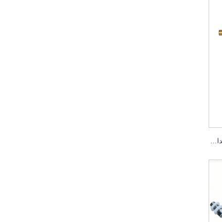
صمام تعويم خزان المياه البرونزي للاستخدام المنزلي