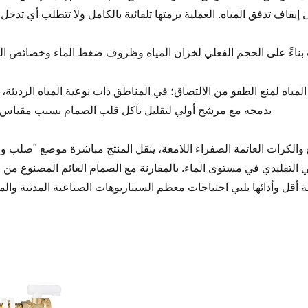
 إيقاف تدفق المياه. العملية برمتها تلقائية بالكامل ولا تتطلب أي تدخل
ب بناءً على الحجم الفعلي لخزان المياه وظروف ضغط الماء وخصائص ا
 المياه لمنع الطفو من الالتصاق؛ في المناطق ذات نوعية المياه الرديئة،
بدمجه مع مرشح أولي لتقليل تآكل قلب الصمام بسبب مقياس ا
ع والكرات العائمة الصفراء اللامعة، ينقل المنتج مباشرة موضع "صلب و
لتقليدي في مستوى الماء. بالمقارنة مع الصمام العائم المصنوع من ال
ة أقل وأدائها يلبي احتياجات معظم السيناريوهات الصناعية المدنية والمع