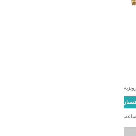
ونزية
تفسار