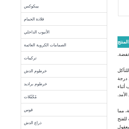
بيبكوكس
قلادة الحمام
الأنبوب الداخلي
منتج
الصمامات الكروية العائمة
خفضة.
تركيبات
لتآكل
خرطوم الدش
ومقاومة الضغط العالي. يمكن أن يتحمل تآكل الماء المتوسط ​​على المدى الطويل ويعمل بثبات في نطاق درجة حرارة من -10 درجة
خرطوم براديد
 أثناء
لأمد.
مُكَمِّلات
قوس
ر الصناعة، مما
للفتح
ذراع الدش
معقول