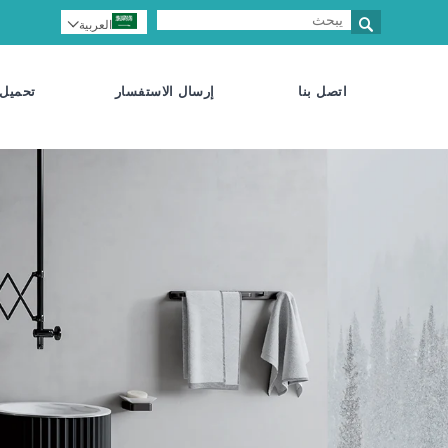

العربية

اتصل بنا
إرسال الاستفسار
تحميل