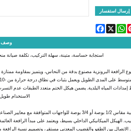
إرسال استفسار
Facebook
WhatsApp
X
Pinte
وصف ال
استجابة حساسة، متينة، سهلة التركيب، تكلفة صيانة من
 الرافعة البرونزية مصنوع بدقة من النحاس، ويتميز بمقاومة ممتازة ل
 ضغوط إمدادات المياه البلدية. يضمن هيكل الختم متعدد الطبقات عدم التسرب
الاستخدام طويل ا
تصميم هيكلي دقيق: تم تجهيز جسم الصمام بأسنان قياسية مقاس 1/2 بوصة أو 3/4 بوصة للواجهات المتوافقة مع معايي
ب. الهيكل الميكانيكي الداخلي بسيط، ويعتمد على مبدأ الرافعة العائمة 
 الاتصال بين الطفو والقضيب المعدني مستقر، وتصميم نسبة الرافعة 