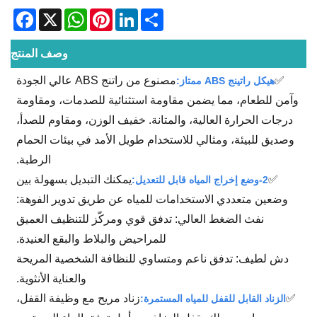
acebook
WhatsApp
X
Pinterest
LinkedIn
Share
وصف المنتج
✅
مصنوع من راتنج ABS عالي الجودة
هيكل راتينج ABS ممتاز:
وآمن للطعام، مما يضمن مقاومة استثنائية للصدمات، ومقاومة
درجات الحرارة العالية، والمتانة. خفيف الوزن، ومقاوم للصدأ،
وصديق للبيئة، ومثالي للاستخدام طويل الأمد في بيئات الحمام
الرطبة.
✅
يمكنك التبديل بسهولة بين
2-وضع إخراج المياه قابل للتعديل:
وضعين متعددي الاستخدامات للمياه عن طريق تدوير الفوهة:
نفث الضغط العالي: تدفق قوي ومركّز للتنظيف العميق
للمراحيض والبلاط والبقع العنيدة.
دش لطيف: تدفق ناعم ومتساوي للنظافة الشخصية المريحة
والعناية الأنثوية.
✅
زناد مريح مع وظيفة القفل،
الزناد القابل للقفل للمياه المستمرة: