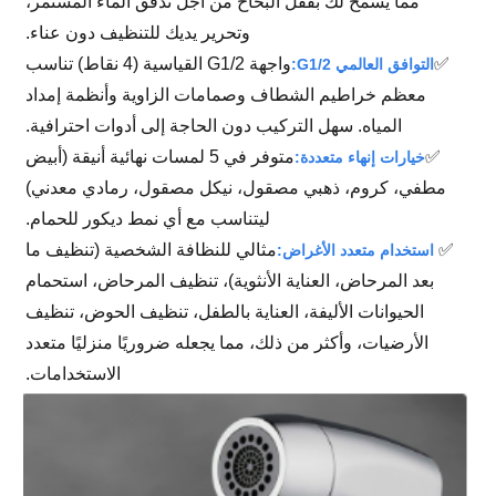
مما يسمح لك بقفل البخاخ من أجل تدفق الماء المستمر،
وتحرير يديك للتنظيف دون عناء.
✅
واجهة G1/2 القياسية (4 نقاط) تناسب
التوافق العالمي G1/2:
معظم خراطيم الشطاف وصمامات الزاوية وأنظمة إمداد
المياه. سهل التركيب دون الحاجة إلى أدوات احترافية.
✅
متوفر في 5 لمسات نهائية أنيقة (أبيض
خيارات إنهاء متعددة:
مطفي، كروم، ذهبي مصقول، نيكل مصقول، رمادي معدني)
ليتناسب مع أي نمط ديكور للحمام.
✅
مثالي للنظافة الشخصية (تنظيف ما
استخدام متعدد الأغراض:
بعد المرحاض، العناية الأنثوية)، تنظيف المرحاض، استحمام
الحيوانات الأليفة، العناية بالطفل، تنظيف الحوض، تنظيف
الأرضيات، وأكثر من ذلك، مما يجعله ضروريًا منزليًا متعدد
الاستخدامات.