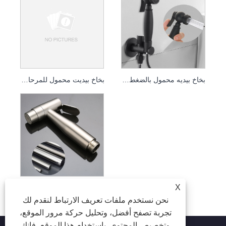
بخاخ بيديه محمول بالضغط العالي ومجموعة شطف المرحاض
بخاخ بيديت محمول للمرحاض - طقم شطف عالي الضغط
طقم بخاخ المرحاض من الفولاذ المقاوم للصدأ 304 - بيديت محمول بالضغط العالي
X
نحن نستخدم ملفات تعريف الارتباط لنقدم لك
تجربة تصفح أفضل، وتحليل حركة مرور الموقع،
وتخصيص المحتوى. باستخدام هذا الموقع، فإنك