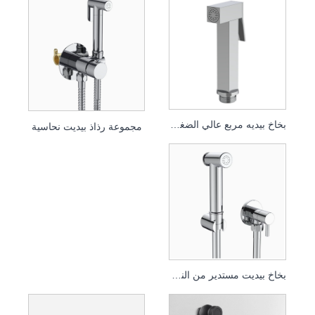
بخاخ بيديه مربع عالي الضغط برأس نفاث توربو
مجموعة رذاذ بيديت نحاسية
بخاخ بيديت مستدير من النوع الدفعي