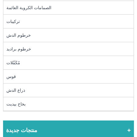
الصمامات الكروية العائمة
تركيبات
خرطوم الدش
خرطوم براديد
مُكَمِّلات
قوس
ذراع الدش
بخاخ بيديت
منتجات جديدة