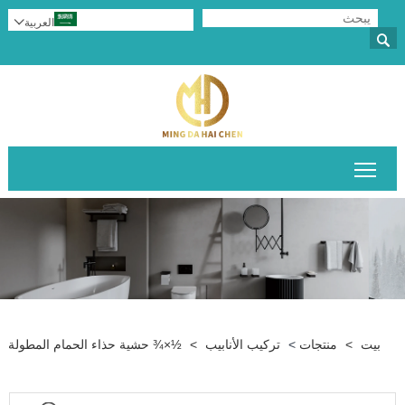
العربية


تبديل رؤية القائمة الرئيسية
بيت
>
منتجات
>
تركيب الأنابيب
>
½×¾‌ حشية حذاء الحمام المطولة