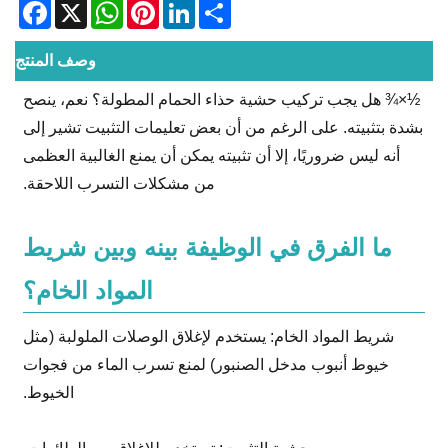
acebook
WhatsApp
X
Pinterest
LinkedIn
Share
وصف المنتج
½×¾‌ هل يجب تركيب حشية حذاء الحمام المطولة؟ نعم، ينصح
بشدة بتثبيته. على الرغم من أن بعض تعليمات التثبيت تشير إلى
أنه ليس ضروريًا، إلا أن تثبيته يمكن أن يمنع الغالبية العظمى
من مشكلات التسرب اللاحقة.
ما الفرق في الوظيفة بينه وبين شريط
المواد الخام؟
شريط المواد الخام: يستخدم لإغلاق الوصلات الملولبة (مثل
خيوط أنبوب مدخل الصنبور) لمنع تسرب الماء من فجوات
الخيوط.